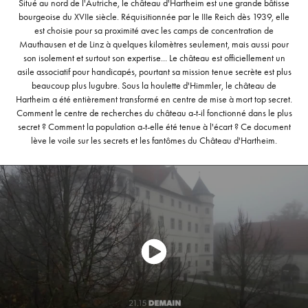
Situé au nord de l'Autriche, le château d'Hartheim est une grande bâtisse
bourgeoise du XVIIe siècle. Réquisitionnée par le IIIe Reich dès 1939, elle
est choisie pour sa proximité avec les camps de concentration de
Mauthausen et de Linz à quelques kilomètres seulement, mais aussi pour
son isolement et surtout son expertise... Le château est officiellement un
asile associatif pour handicapés, pourtant sa mission tenue secrète est plus
beaucoup plus lugubre. Sous la houlette d'Himmler, le château de
Hartheim a été entièrement transformé en centre de mise à mort top secret.
Comment le centre de recherches du château a-t-il fonctionné dans le plus
secret ? Comment la population a-t-elle été tenue à l'écart ? Ce document
lève le voile sur les secrets et les fantômes du Château d'Hartheim.